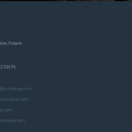
rzów, Poland
52 535 PL
o@protrainup.com
protrainup.com
up.com
otrainup.com