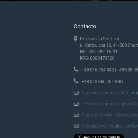
Contacto
ProTrainUp Sp. z o.o.
ul. Katowicka 10, 41-500 Cho
NIP: 634-282-16-31
KRS: 0000479526
+48 516 954 843 | +48 535 3
+48 513 360 761 ENG
Negocio y cooperación:
biur
Pedidos y soporte:
support@
Soporte técnico:
it@protrain
Regulaciones legales:
iod@pr