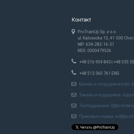
Контакт
ProTrainUp Sp. z o.o.
ul. Katowicka 10, 41-500 Cho
NIP: 634-282-16-31
KRS: 0000479526
+48 516 954 843 | +48 535 3
+48 513 360 761 ENG
Бизнес и сотрудничество:
b
Заказы и поддержка:
suppo
Техподдержка:
it@protrain
Правовые нормы:
iod@prot