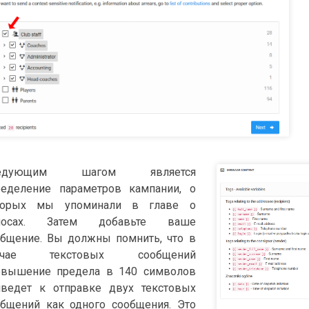
едующим шагом является
ределение параметров кампании, о
торых мы упоминали в главе о
носах. Затем добавьте ваше
общение. Вы должны помнить, что в
учае текстовых сообщений
евышение предела в 140 символов
иведет к отправке двух текстовых
общений как одного сообщения. Это