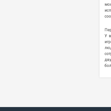
мо
ис
со
Пер
У в
игр
люд
сот
дв
бол