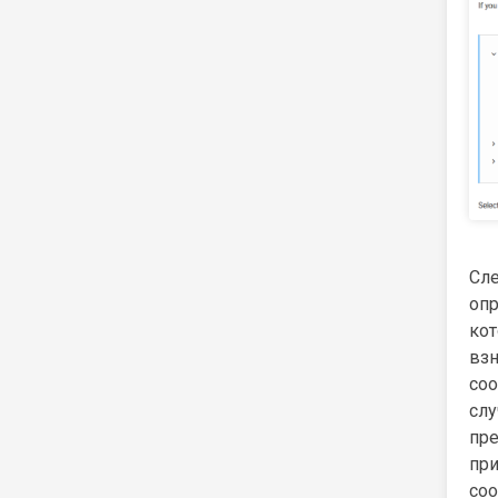
Сл
оп
ко
вз
со
сл
пр
пр
со