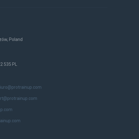
rzów, Poland
52 535 PL
iuro@protrainup.com
rt@protrainup.com
up.com
rainup.com